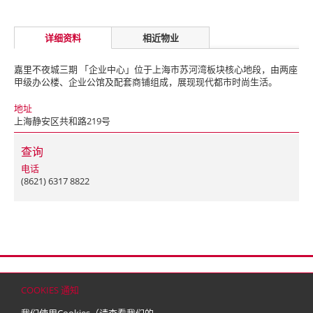
详细资料
相近物业
嘉里不夜城三期 「企业中心」位于上海市苏河湾板块核心地段，由两座
甲级办公楼、企业公馆及配套商铺组成，展现现代都市时尚生活。
地址
上海静安区共和路219号
查询
电话
(8621) 6317 8822
首页
联络
网站地图
免责条款
个人资料（私隐）政策
版权与商标
COOKIES 通知
© 2026 嘉里建设有限公司 (于百慕达注册成立之有限公司)