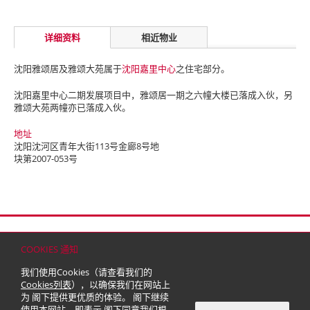
详细资料
相近物业
沈阳雅颂居及雅颂大苑属于
沈阳嘉里中心
之住宅部分。
沈阳嘉里中心二期发展项目中，雅颂居一期之六幢大楼已落成入伙，另
雅颂大苑两幢亦已落成入伙。
地址
沈阳沈河区青年大街113号金廊8号地
块第2007-053号
首页
联络
网站地图
免责条款
个人资料（私隐）政策
版权与商标
COOKIES 通知
© 2026 嘉里建设有限公司 (于百慕达注册成立之有限公司)
我们使用Cookies（请查看我们的
Cookies列表
），以确保我们在网站上
为 阁下提供更优质的体验。 阁下继续
使用本网站，即表示 阁下同意我们根