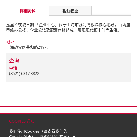
详细资料
相近物业
嘉里不夜城三期 「企业中心」位于上海市苏河湾板块核心地段，由两座
甲级办公楼、企业公馆及配套商铺组成，展现现代都市时尚生活。
地址
上海静安区共和路219号
查询
电话
(8621) 6317 8822
首页
联络
网站地图
免责条款
个人资料（私隐）政策
版权与商标
COOKIES 通知
© 2026 嘉里建设有限公司 (于百慕达注册成立之有限公司)
我们使用Cookies（请查看我们的
Cookies列表
），以确保我们在网站上