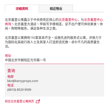
详细资料
相近物业
北京嘉里公寓矗立于中央商务区核心的
北京嘉里中心
，与
北京嘉里中心
商场
丶北京嘉里大酒店丶甲级写字楼相连，足不出户便可体验美食丶休
闲丶购物等服务，满足各种生活之需。
北京嘉里公寓拥有192套家具齐全丶设施先进的服务式公寓，并致力于
为国际化高级行政人士及其家人打造舒适优雅丶卓尔不凡的高质量生
活。
地址
中国北京市朝阳区光华路一号
查询
电邮
bkr@kerryprops.com
电话
(8610) 8529 9599
前往北京嘉里公寓网页