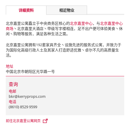
详细资料
相近物业
北京嘉里公寓矗立于中央商务区核心的
北京嘉里中心
，与
北京嘉里中心
商场
丶北京嘉里大酒店丶甲级写字楼相连，足不出户便可体验美食丶休
闲丶购物等服务，满足各种生活之需。
北京嘉里公寓拥有192套家具齐全丶设施先进的服务式公寓，并致力于
为国际化高级行政人士及其家人打造舒适优雅丶卓尔不凡的高质量生
活。
地址
中国北京市朝阳区光华路一号
查询
电邮
bkr@kerryprops.com
电话
(8610) 8529 9599
前往北京嘉里公寓网页