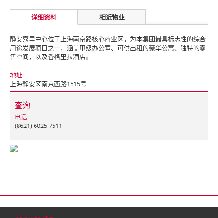
详细资料
相近物业
静安嘉里中心位于上海南京路核心商业区，为本集团最具标志性的综合
用途发展项目之一，涵盖甲级办公室、可供出租的豪华公寓、独特的零
售空间，以及香格里拉酒店。
地址
上海静安区南京西路1515号
查询
电话
(8621) 6025 7511
首页
联络
网站地图
免责条款
个人资料（私隐）政策
版权与商标