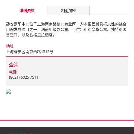
详细资料
相近物业
静安嘉里中心位于上海南京路核心商业区，为本集团最具标志性的综合
用途发展项目之一，涵盖甲级办公室、可供出租的豪华公寓、独特的零
售空间，以及香格里拉酒店。
地址
上海静安区南京西路1515号
查询
电话
(8621) 6025 7511
首页
联络
网站地图
免责条款
个人资料（私隐）政策
版权与商标