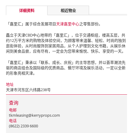
详细资料
相近物业
「嘉里汇」属于综合发展项目
天津嘉里中心
之零售部份。
矗立于天津CBD中心地带的「嘉里汇」，位于交通枢纽，楼高五层，共
约12万平方米的购物及体验空间，为顾客带来温馨、轻松、时尚的独到
逛街体验，从时尚服饰到家居用品，从个人护理到文化书籍，从娱乐休
闲到美食品尝，应有尽有，一定会为您带来愉悦、快乐、享受的一天。
「嘉里汇」秉承以「联系、成长、庆祝」的主导思想，并以荟萃潮流先
驱的商店组合及国际级的优质商品、餐厅环境及娱乐活动，一定以全新
的形象亮相天津。
地址
天津市河东区六纬路238号
查询
电邮
tkmleasing@kerryprops.com
电话
(8622) 2339 6600