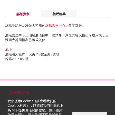
詳細資料
相近物業
瀋陽雅頌居及雅頌大苑屬於
瀋陽嘉里中心
之住宅部分。
瀋陽嘉里中心二期發展項目中，雅頌居一期之六幢大樓已落成入伙，另
雅頌大苑兩幢亦已落成入伙。
地址
瀋陽瀋河區青年大街113號金廊8號地
塊第2007-053號
首頁
聯絡
網站地圖
免責條款
個人資料 (私隱) 政策
版權與商標
COOKIES 通知
© 2026 嘉里建設有限公司 (於百慕達註冊成立之有限公司)
我們使用Cookies（請查看我們的
Cookies列表
），以確保我們在網站上
為 閣下提供更優質的體驗。 閣下繼續
使用本網站，即表示 閣下同意我們根