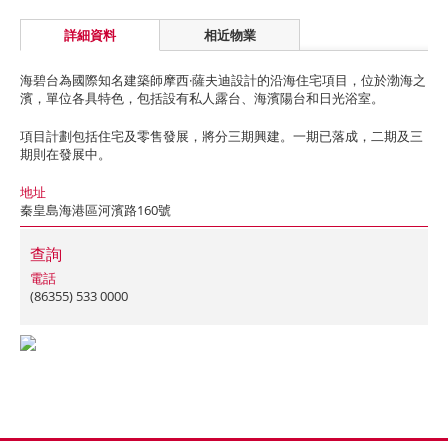
詳細資料
相近物業
海碧台為國際知名建築師摩西·薩夫迪設計的沿海住宅項目，位於渤海之
濱，單位各具特色，包括設有私人露台、海濱陽台和日光浴室。
項目計劃包括住宅及零售發展，將分三期興建。一期已落成，二期及三
期則在發展中。
地址
秦皇島海港區河濱路160號
查詢
電話
(86355) 533 0000