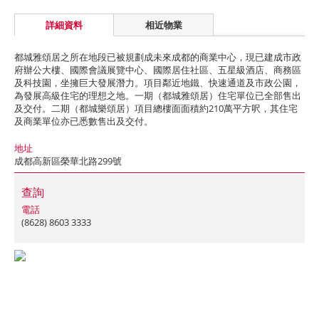
詳細資料
相近物業
都城雅頌居之所在地段已被規劃成未來成都的商業中心，現已建成市政
府辦公大樓、國際會議展覽中心、國際居住社區、五星級酒店、商務區
及科技園，坐擁巨大發展潛力。項目鄰近地鐵、快速通道及市政公園，
為發展高級住宅的理想之地。一期（都城雅頌居）住宅單位已全部售出
及交付。二期（都城樂頌居）項目總樓面面積約210萬平方呎，其住宅
及商業單位亦已悉數售出及交付。
地址
成都高新區榮華北路299號
查詢
電話
(8628) 8603 3333