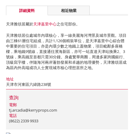
詳細資料
相近物業
天津雅頌居屬於
天津嘉里中心
之住宅部份。
天津雅頌居位處城市內環核心，享一線美麗海河灣景及城市景觀。項目
由三棟61層住宅組成，共計1,126個精裝單位，是天津嘉里中心綜合體
中重要的住宅項目，亦是內環少數之地鐵上蓋物業，項目毗鄰多座橋
樑，乘地鐵9號線，直接通往濱海新區，亦可一站直達天津站換乘2、3
號線，乘高鐵至首都只需30分鐘。身處繁華商圈，周邊多家跨國銀行、
頂級寫字樓，伴隨海河兩岸蓬勃發展和卓越的地理優勢，天津雅頌居成
為區內外高端成功人士實現城市核心理想居所之地。
地址
天津市河東區六緯路238號
查詢
電郵
tj.arcadia@kerryprops.com
電話
(8622) 2339 9933