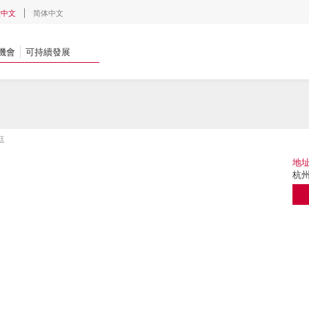
體中文
简体中文
機會
可持續發展
廷
地
杭