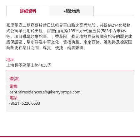
詳細資料
相近物業
嘉里華庭二期座落於昔日法租界華山路之高尚地段，共提供214套服務
式公寓單元用於出租，房型由兩房(135平方米)至五房(583平方米)不
等。項目毗鄰領事館區、丁香花園、蔡元培故居及興國賓館等的歷史建
築保護區，舉步洋溢中華文化，質樸典雅。南京西路、淮海路及徐家匯
商圈更在舉目之間，尊貴、便捷，兩者兼得。
地址
上海長寧區華山路1038弄
查詢
電郵
centralresidences.sh@kerryprops.com
電話
(8621) 6226 6633