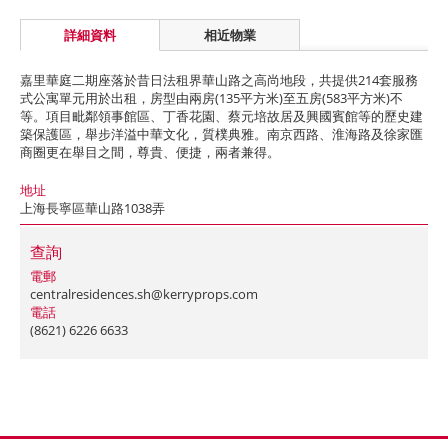
詳細資料
相近物業
嘉里華庭二期座落於昔日法租界華山路之高尚地段，共提供214套服務
式公寓單元用於出租，房型由兩房(135平方米)至五房(583平方米)不
等。項目毗鄰領事館區、丁香花園、蔡元培故居及興國賓館等的歷史建
築保護區，舉步洋溢中華文化，質樸典雅。南京西路、淮海路及徐家匯
商圈更在舉目之間，尊貴、便捷，兩者兼得。
地址
上海長寧區華山路1038弄
查詢
電郵
centralresidences.sh@kerryprops.com
電話
(8621) 6226 6633