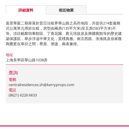
詳細資料
相近物業
嘉里華庭二期座落於昔日法租界華山路之高尚地段，共提供214套服務
式公寓單元用於出租，房型由兩房(135平方米)至五房(583平方米)不
等。項目毗鄰領事館區、丁香花園、蔡元培故居及興國賓館等的歷史建
築保護區，舉步洋溢中華文化，質樸典雅。南京西路、淮海路及徐家匯
商圈更在舉目之間，尊貴、便捷，兩者兼得。
地址
上海長寧區華山路1038弄
查詢
電郵
centralresidences.sh@kerryprops.com
電話
(8621) 6226 6633