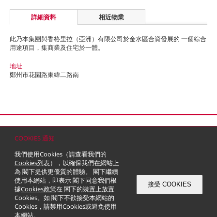
詳細資料
相近物業
此乃本集團與香格里拉（亞洲）有限公司於金水區合資發展的 一個綜合
用途項目，集商業及住宅於一體。
地址
鄭州市花園路東緯二路南
首頁
聯絡
網站地圖
免責條款
個人資料 (私隱) 政策
版權與商標
COOKIES 通知
© 2026 嘉里建設有限公司 (於百慕達註冊成立之有限公司)
我們使用Cookies（請查看我們的
Cookies列表
），以確保我們在網站上
為 閣下提供更優質的體驗。 閣下繼續
使用本網站，即表示 閣下同意我們根
接受 COOKIES
據
Cookies政策
在 閣下的裝置上放置
Cookies。如 閣下不欲接受本網站的
Cookies，請禁用Cookies或避免使用
本網站。