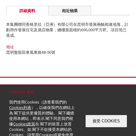
詳細資料
相近物業
本集團聯同香格里拉（亞洲）有限公司在昆明市發展兩幅相連地塊，計
劃用作發展住宅及酒店物業，總樓面面積約696,000平方呎。項目現已
落成。
地址
昆明盤龍區東風東路88-96號
首頁
聯絡
網站地圖
免責條款
個人資料 (私隱) 政策
版權與商標
COOKIES 通知
© 2026 嘉里建設有限公司 (於百慕達註冊成立之有限公司)
我們使用Cookies（請查看我們的
Cookies列表
），以確保我們在網站上
為 閣下提供更優質的體驗。 閣下繼續
使用本網站，即表示 閣下同意我們根
接受 COOKIES
據
Cookies政策
在 閣下的裝置上放置
Cookies。如 閣下不欲接受本網站的
Cookies，請禁用Cookies或避免使用