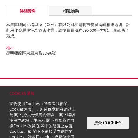
詳細資料
相近物業
本集團聯同香格里拉（亞洲）有限公司在昆明市發展兩幅相連地塊，計
劃用作發展住宅及酒店物業，總樓面面積約696,000平方呎。項目現已
落成。
地址
昆明盤龍區東風東路88-96號
首頁
聯絡
網站地圖
免責條款
個人資料 (私隱) 政策
版權與商標
COOKIES 通知
© 2026 嘉里建設有限公司 (於百慕達註冊成立之有限公司)
我們使用Cookies（請查看我們的
Cookies列表
），以確保我們在網站上
為 閣下提供更優質的體驗。 閣下繼續
使用本網站，即表示 閣下同意我們根
接受 COOKIES
據
Cookies政策
在 閣下的裝置上放置
Cookies。如 閣下不欲接受本網站的
Cookies，請禁用Cookies或避免使用