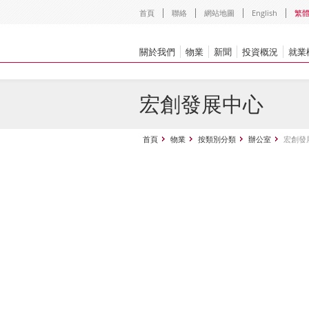
首頁
聯絡
網站地圖
English
繁
關於我們
物業
新聞
投資概況
就業
宏創發展中心
首頁
物業
按類別分類
辦公室
宏創發