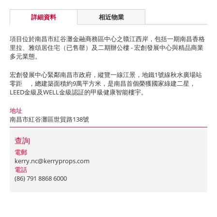
詳細資料
相近物業
項目位於南昌市紅谷灘金融商務區中心之贛江西岸，包括一期南昌香格
里拉、雅頌居住宅（已售罄）及二期辦公樓 - 宏創發展中心與精品商業
多元業態。
宏創發展中心緊鄰南昌市政府，縱覽一線江景，地鐵1號線秋水廣場站
零距離，總建築面積約9萬平方米，是南昌首個榮獲國家綠建二星，
LEED金級及WELL金級認証的甲級健康智能樓宇。
地址
南昌市紅谷灘區世貿路138號
查詢
電郵
kerry.nc@kerryprops.com
電話
(86) 791 8868 6000