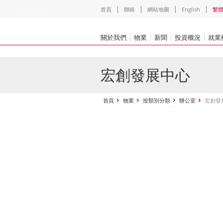
首頁
聯絡
網站地圖
English
繁
關於我們
物業
新聞
投資概況
就業
宏創發展中心
首頁
物業
按類別分類
辦公室
宏創發