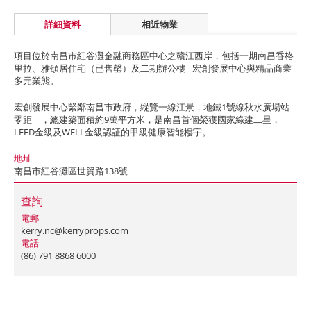
詳細資料
相近物業
項目位於南昌市紅谷灘金融商務區中心之贛江西岸，包括一期南昌香格
里拉、雅頌居住宅（已售罄）及二期辦公樓 - 宏創發展中心與精品商業
多元業態。
宏創發展中心緊鄰南昌市政府，縱覽一線江景，地鐵1號線秋水廣場站
零距離，總建築面積約9萬平方米，是南昌首個榮獲國家綠建二星，
LEED金級及WELL金級認証的甲級健康智能樓宇。
地址
南昌市紅谷灘區世貿路138號
查詢
電郵
kerry.nc@kerryprops.com
電話
(86) 791 8868 6000