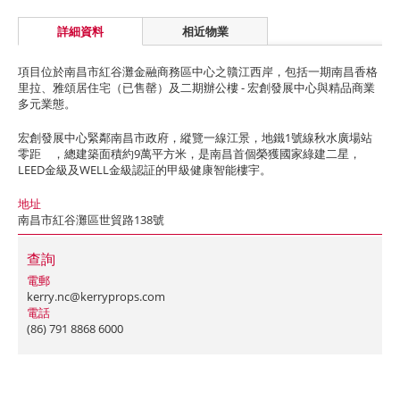
詳細資料
相近物業
項目位於南昌市紅谷灘金融商務區中心之贛江西岸，包括一期南昌香格
里拉、雅頌居住宅（已售罄）及二期辦公樓 - 宏創發展中心與精品商業
多元業態。
宏創發展中心緊鄰南昌市政府，縱覽一線江景，地鐵1號線秋水廣場站
零距離，總建築面積約9萬平方米，是南昌首個榮獲國家綠建二星，
LEED金級及WELL金級認証的甲級健康智能樓宇。
地址
南昌市紅谷灘區世貿路138號
查詢
電郵
kerry.nc@kerryprops.com
電話
(86) 791 8868 6000