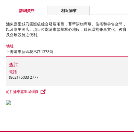
詳細資料
相近物業
浦東嘉里城乃國際級綜合發展項目，薈萃購物商場、住宅和零售空間，
以及嘉里酒店。項目位處浦東繁華核心地段，綠茵環抱兼享文化、教育
及會展設施之便利。
地址
上海浦東新區花木路1378號
查詢
電話
(8621) 5033 2777
前往浦東嘉里城網頁