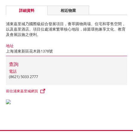
詳細資料
相近物業
浦東嘉里城乃國際級綜合發展項目，薈萃購物商場、住宅和零售空間，
以及嘉里酒店。項目位處浦東繁華核心地段，綠茵環抱兼享文化、教育
及會展設施之便利。
地址
上海浦東新區花木路1378號
查詢
電話
(8621) 5033 2777
前往浦東嘉里城網頁