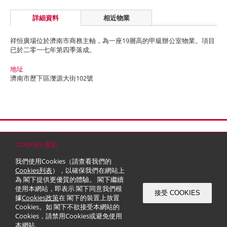
詳細資料
相近物業
祥恒廣場位於濟南市商務主軸，為一座19層高的甲級辦公室物業。項目
已於二零一七年第四季落成。
地址
濟南市歷下區濼源大街102號
首頁
聯絡
網站地圖
免責條款
個人資料 (私隱) 政策
版權與商標
COOKIES 通知
© 2026 嘉里建設有限公司 (於百慕達註冊成立之有限公司)
我們使用Cookies（請查看我們的
Cookies列表
），以確保我們在網站上
為 閣下提供更優質的體驗。 閣下繼續
使用本網站，即表示 閣下同意我們根
接受 COOKIES
據
Cookies政策
在 閣下的裝置上放置
Cookies。如 閣下不欲接受本網站的
Cookies，請禁用Cookies或避免使用
本網站。