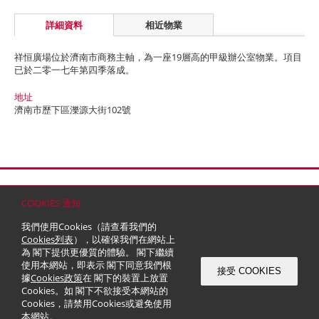
詳細資料
相近物業
祥恒廣場位於濟南市商務主軸，為一座19層高的甲級辦公室物業。項目
已於二零一七年第四季落成。
地址
濟南市歷下區濼源大街102號
首頁
聯絡
網站地圖
免責條款
個人資料 (私隱) 政策
版權與商標
COOKIES 通知
© 2026 嘉里建設有限公司 (於百慕達註冊成立之有限公司)
我們使用Cookies（請查看我們的
Cookies列表
），以確保我們在網站上
為 閣下提供更優質的體驗。 閣下繼續
使用本網站，即表示 閣下同意我們根
接受 COOKIES
據
Cookies政策
在 閣下的裝置上放置
Cookies。如 閣下不欲接受本網站的
Cookies，請禁用Cookies或避免使用
本網站。