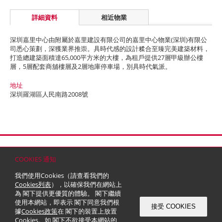
詳細資料
相近物業
深圳嘉里中心由附屬於嘉里建設有限公司的嘉里中心物業(深圳)有限公
司悉心策劃，深獲業界推崇。具時代感的設計糅合至臻完美建築材料，
打造總建築面積達65,000平方米的大樓，為租戶提供27層甲級辦公樓
層，5層配套商舖樓層及2層地庫停車場，別具時代氣派。
地址
深圳羅湖區人民南路2008號
首頁
聯絡
網站地圖
免責條款
個人資料 (私隱) 政策
版權與商標
COOKIES 通知
© 2026 嘉里建設有限公司 (於百慕達註冊成立之有限公司)
我們使用Cookies（請查看我們的
Cookies列表
），以確保我們在網站上
為 閣下提供更優質的體驗。 閣下繼續
使用本網站，即表示 閣下同意我們根
接受 COOKIES
據
Cookies政策
在 閣下的裝置上放置
Cookies。如 閣下不欲接受本網站的