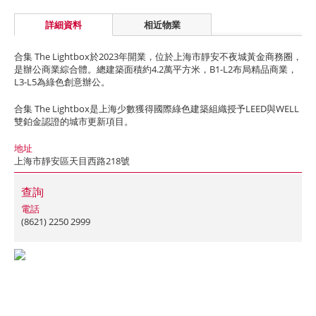
詳細資料
相近物業
合集 The Lightbox於2023年開業，位於上海市靜安不夜城黃金商務圈，
是辦公商業綜合體。總建築面積約4.2萬平方米，B1-L2布局精品商業，
L3-L5為綠色創意辦公。
合集 The Lightbox是上海少數獲得國際綠色建築組織授予LEED與WELL
雙鉑金認證的城市更新項目。
地址
上海市靜安區天目西路218號
查詢
電話
(8621) 2250 2999