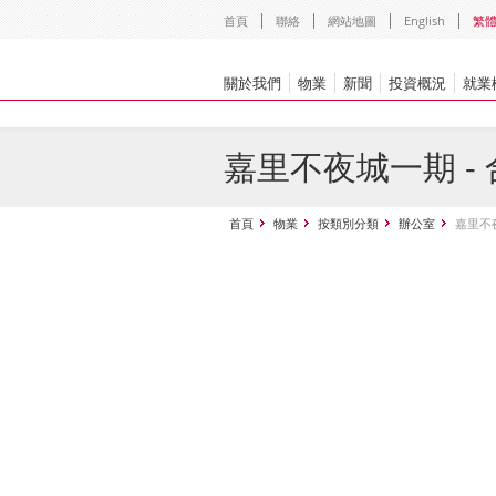
首頁
聯絡
網站地圖
English
繁
關於我們
物業
新聞
投資概況
就業
嘉里不夜城一期 - 合集
首頁
物業
按類別分類
辦公室
嘉里不夜城