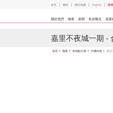
首頁
聯絡
網站地圖
English
繁
關於我們
物業
新聞
投資概況
就業
嘉里不夜城一期 - 合集
首頁
物業
按地點分類
中國內地
嘉里不