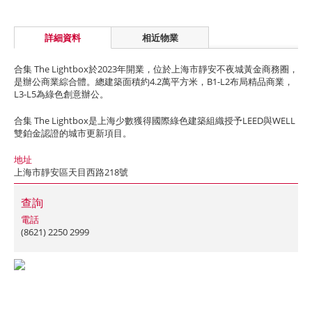
詳細資料
相近物業
合集 The Lightbox於2023年開業，位於上海市靜安不夜城黃金商務圈，
是辦公商業綜合體。總建築面積約4.2萬平方米，B1-L2布局精品商業，
L3-L5為綠色創意辦公。
合集 The Lightbox是上海少數獲得國際綠色建築組織授予LEED與WELL
雙鉑金認證的城市更新項目。
地址
上海市靜安區天目西路218號
查詢
電話
(8621) 2250 2999