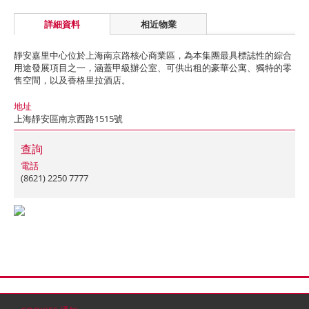
詳細資料
相近物業
靜安嘉里中心位於上海南京路核心商業區，為本集團最具標誌性的綜合
用途發展項目之一，涵蓋甲級辦公室、可供出租的豪華公寓、獨特的零
售空間，以及香格里拉酒店。
地址
上海靜安區南京西路1515號
查詢
電話
(8621) 2250 7777
首頁
聯絡
網站地圖
免責條款
個人資料 (私隱) 政策
版權與商標