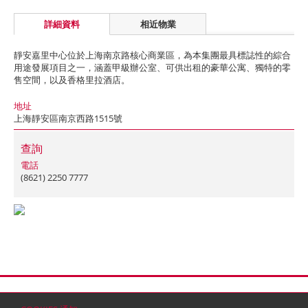
詳細資料
相近物業
靜安嘉里中心位於上海南京路核心商業區，為本集團最具標誌性的綜合
用途發展項目之一，涵蓋甲級辦公室、可供出租的豪華公寓、獨特的零
售空間，以及香格里拉酒店。
地址
上海靜安區南京西路1515號
查詢
電話
(8621) 2250 7777
首頁
聯絡
網站地圖
免責條款
個人資料 (私隱) 政策
版權與商標