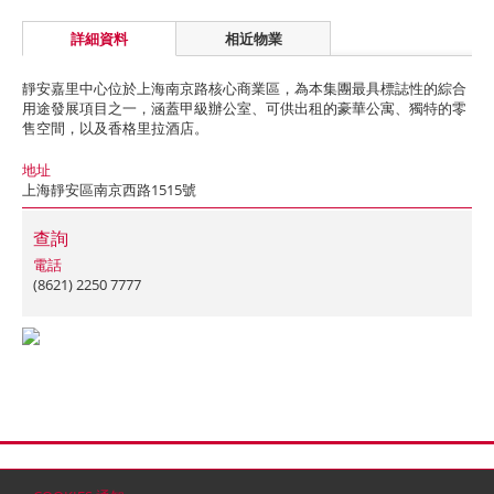
詳細資料
相近物業
靜安嘉里中心位於上海南京路核心商業區，為本集團最具標誌性的綜合
用途發展項目之一，涵蓋甲級辦公室、可供出租的豪華公寓、獨特的零
售空間，以及香格里拉酒店。
地址
上海靜安區南京西路1515號
查詢
電話
(8621) 2250 7777
首頁
聯絡
網站地圖
免責條款
個人資料 (私隱) 政策
版權與商標