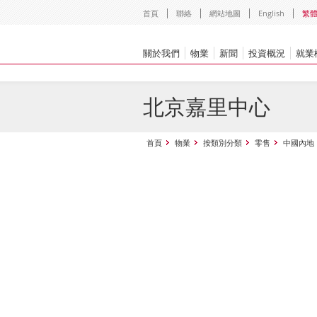
首頁
聯絡
網站地圖
English
繁
關於我們
物業
新聞
投資概況
就業
北京嘉里中心
首頁
物業
按類別分類
零售
中國內地