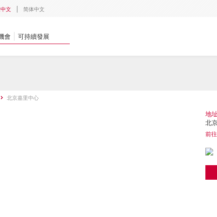
體中文
简体中文
機會
可持續發展
北京嘉里中心
地
北
前往