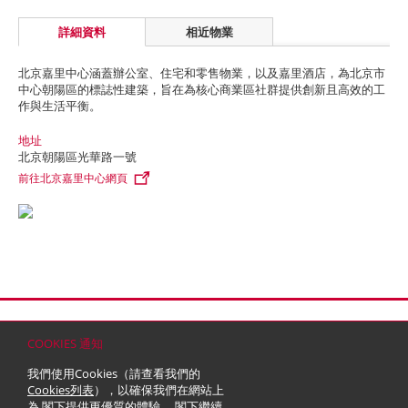
詳細資料
相近物業
北京嘉里中心涵蓋辦公室、住宅和零售物業，以及嘉里酒店，為北京市
中心朝陽區的標誌性建築，旨在為核心商業區社群提供創新且高效的工
作與生活平衡。
地址
北京朝陽區光華路一號
前往北京嘉里中心網頁
首頁
聯絡
網站地圖
免責條款
個人資料 (私隱) 政策
版權與商標
COOKIES 通知
© 2026 嘉里建設有限公司 (於百慕達註冊成立之有限公司)
我們使用Cookies（請查看我們的
Cookies列表
），以確保我們在網站上
為 閣下提供更優質的體驗。 閣下繼續