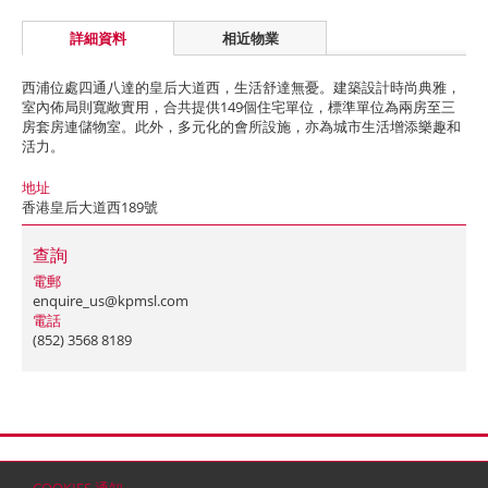
詳細資料
相近物業
西浦位處四通八達的皇后大道西，生活舒達無憂。建築設計時尚典雅，
室內佈局則寬敞實用，合共提供149個住宅單位，標準單位為兩房至三
房套房連儲物室。此外，多元化的會所設施，亦為城市生活增添樂趣和
活力。
地址
香港皇后大道西189號
查詢
電郵
enquire_us@kpmsl.com
電話
(852) 3568 8189
首頁
聯絡
網站地圖
免責條款
個人資料 (私隱) 政策
版權與商標