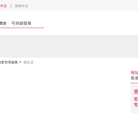
體中文
简体中文
機會
可持續發展
物業管理服務
騰皇居
地
香港
電
電