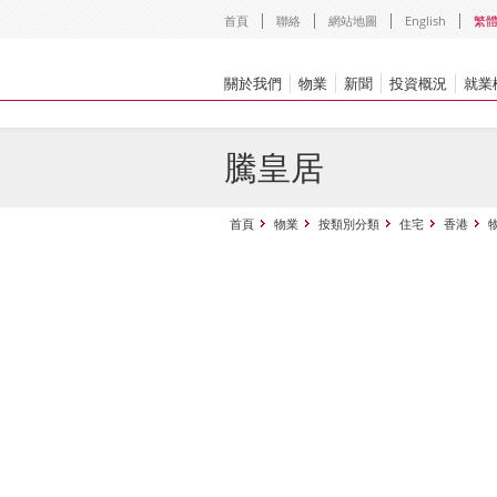
首頁
聯絡
網站地圖
English
繁
關於我們
物業
新聞
投資概況
就業
騰皇居
首頁
物業
按類別分類
住宅
香港