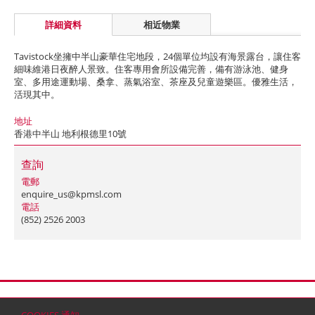
詳細資料
相近物業
Tavistock坐擁中半山豪華住宅地段，24個單位均設有海景露台，讓住客
細味維港日夜醉人景致。住客專用會所設備完善，備有游泳池、健身
室、多用途運動場、桑拿、蒸氣浴室、茶座及兒童遊樂區。優雅生活，
活現其中。
地址
香港中半山 地利根德里10號
查詢
電郵
enquire_us@kpmsl.com
電話
(852) 2526 2003
首頁
聯絡
網站地圖
免責條款
個人資料 (私隱) 政策
版權與商標