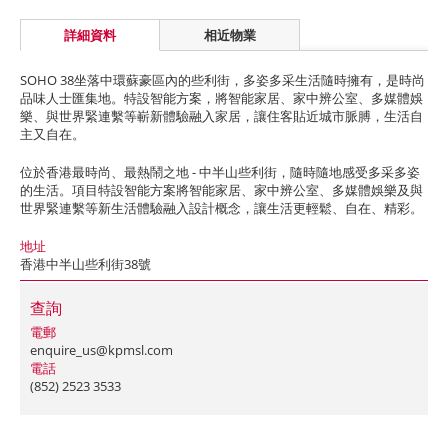
詳細資料
相近物業
SOHO 38坐落中環蘇豪區內的些利街，多姿多采生活隨時擁有，是時尚
品味人士匯集地。特設智能方案，將智能家居、家中辨公室、多媒體娛
樂、與世界緊連繫等嶄新體驗融入家居，讓住客貼近城市脈膊，生活自
主又自在。
位於香港最時尚、最熱鬧之地 - 中半山些利街，隨時隨地感受多采多姿
的生活。項目特設智能方案將智能家居、家中辨公室、多媒體娛樂及與
世界緊連繫等新生活體驗融入設計概念，讓生活更輕鬆、自在、精彩。
地址
香港中半山些利街38號
查詢
電郵
enquire_us@kpmsl.com
電話
(852) 2523 3533