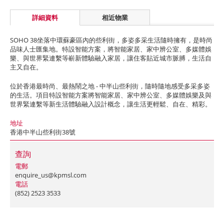
詳細資料
相近物業
SOHO 38坐落中環蘇豪區內的些利街，多姿多采生活隨時擁有，是時尚
品味人士匯集地。特設智能方案，將智能家居、家中辨公室、多媒體娛
樂、與世界緊連繫等嶄新體驗融入家居，讓住客貼近城市脈膊，生活自
主又自在。
位於香港最時尚、最熱鬧之地 - 中半山些利街，隨時隨地感受多采多姿
的生活。項目特設智能方案將智能家居、家中辨公室、多媒體娛樂及與
世界緊連繫等新生活體驗融入設計概念，讓生活更輕鬆、自在、精彩。
地址
香港中半山些利街38號
查詢
電郵
enquire_us@kpmsl.com
電話
(852) 2523 3533