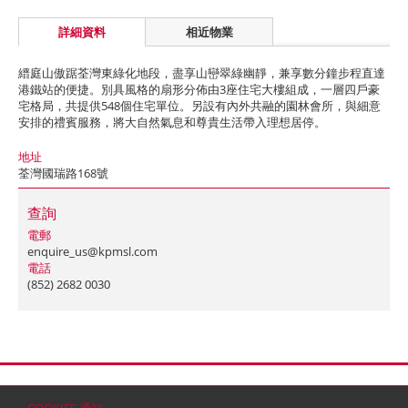
詳細資料
相近物業
縉庭山傲踞荃灣東綠化地段，盡享山巒翠綠幽靜，兼享數分鐘步程直達
港鐵站的便捷。別具風格的扇形分佈由3座住宅大樓組成，一層四戶豪
宅格局，共提供548個住宅單位。另設有內外共融的園林會所，與細意
安排的禮賓服務，將大自然氣息和尊貴生活帶入理想居停。
地址
荃灣國瑞路168號
查詢
電郵
enquire_us@kpmsl.com
電話
(852) 2682 0030
首頁
聯絡
網站地圖
免責條款
個人資料 (私隱) 政策
版權與商標