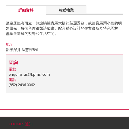
詳細資料
相近物業
縉皇居臨海而立，無論眺望青馬大橋的莊麗景致，或細賞馬灣小島的明
媚風光，每個角度都如詩如畫。配合精心設計的住客會所及特色園林，
盡享最遼闊的視野和生活空間。
地址
新界深井 深慈街8號
查詢
電郵
enquire_us@kpmsl.com
電話
(852) 2496 0062
首頁
聯絡
網站地圖
免責條款
個人資料 (私隱) 政策
版權與商標
COOKIES 通知
© 2026 嘉里建設有限公司 (於百慕達註冊成立之有限公司)