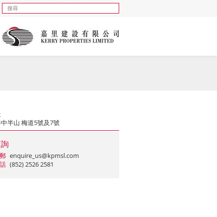
址
中半山 梅道5號及7號
查詢
郵
enquire_us@kpmsl.com
話
(852) 2526 2581