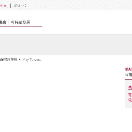
體中文
简体中文
機會
可持續發展
物業管理服務
May Towers
地
香港
電
電