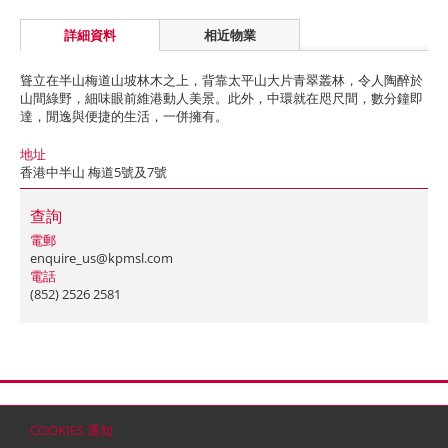
詳細資料
相近物業
聳立在半山梅道山坡林木之上，背靠太平山大片青翠叢林，令人陶醉於
山間綠野，細味眼前維港動人美景。此外，中環就在咫尺間，數分鐘即
達，閒逸與便捷的生活，一併擁有。
地址
香港中半山 梅道5號及7號
查詢
電郵
enquire_us@kpmsl.com
電話
(852) 2526 2581
首頁
聯絡
網站地圖
免責條款
個人資料 (私隱) 政策
版權與商標
COOKIES 通知
© 2026 嘉里建設有限公司 (於百慕達註冊成立之有限公司)