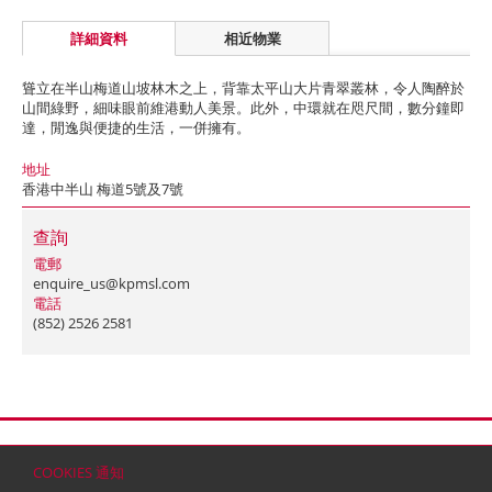
詳細資料
相近物業
聳立在半山梅道山坡林木之上，背靠太平山大片青翠叢林，令人陶醉於
山間綠野，細味眼前維港動人美景。此外，中環就在咫尺間，數分鐘即
達，閒逸與便捷的生活，一併擁有。
地址
香港中半山 梅道5號及7號
查詢
電郵
enquire_us@kpmsl.com
電話
(852) 2526 2581
首頁
聯絡
網站地圖
免責條款
個人資料 (私隱) 政策
版權與商標
COOKIES 通知
© 2026 嘉里建設有限公司 (於百慕達註冊成立之有限公司)