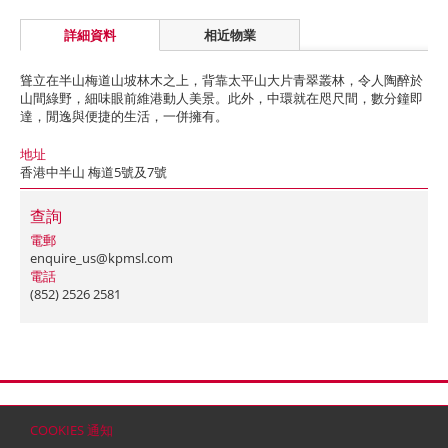
詳細資料
相近物業
聳立在半山梅道山坡林木之上，背靠太平山大片青翠叢林，令人陶醉於
山間綠野，細味眼前維港動人美景。此外，中環就在咫尺間，數分鐘即
達，閒逸與便捷的生活，一併擁有。
地址
香港中半山 梅道5號及7號
查詢
電郵
enquire_us@kpmsl.com
電話
(852) 2526 2581
首頁
聯絡
網站地圖
免責條款
個人資料 (私隱) 政策
版權與商標
COOKIES 通知
© 2026 嘉里建設有限公司 (於百慕達註冊成立之有限公司)