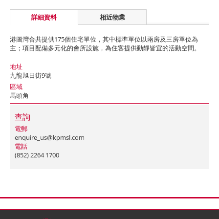
詳細資料
相近物業
港圖灣合共提供175個住宅單位，其中標準單位以兩房及三房單位為
主；項目配備多元化的會所設施，為住客提供動靜皆宜的活動空間。
地址
九龍旭日街9號
區域
馬頭角
查詢
電郵
enquire_us@kpmsl.com
電話
(852) 2264 1700
首頁
聯絡
網站地圖
免責條款
個人資料 (私隱) 政策
版權與商標